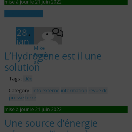
mise à jour le 21 juin 2022
« Read More »
28
jan
-
vier
Mike
L’Hydrogène est il une
Pastern
202
ak
solution
0
Tags :
idée
Category :
info externe
information
revue de
presse
terre
mise à jour le 21 juin 2022
Une source d’énergie