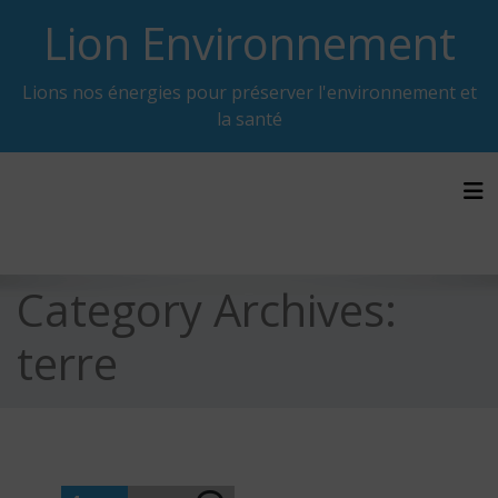
Skip
Lion Environnement
to
content
Lions nos énergies pour préserver l'environnement et
la santé
Tog
Category Archives:
terre