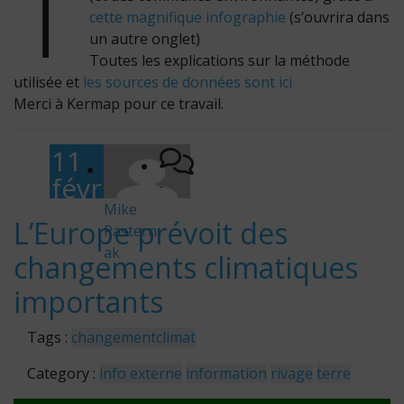
T
cette magnifique infographie
(s’ouvrira dans
un autre onglet)
Toutes les explications sur la méthode
utilisée et
les sources de données sont ici
Merci à Kermap pour ce travail.
11
févr
-
ier
Mike
L’Europe prévoit des
Pastern
202
ak
changements climatiques
0
importants
Tags :
changement
climat
Category :
info externe
information
rivage
terre