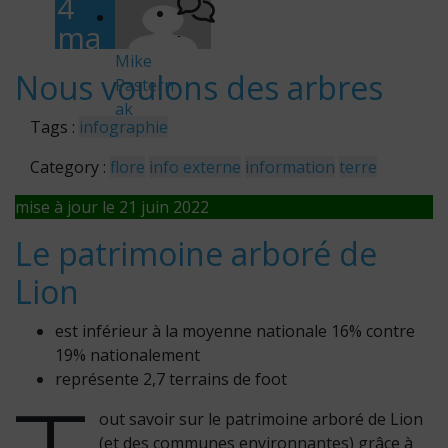
4
ma
-
rs
Mike
Nous voulons des arbres
Pastern
202
ak
0
Tags :
infographie
Category :
flore
info externe
information
terre
mise à jour le 21 juin 2022
Le patrimoine arboré de
Lion
est inférieur à la moyenne nationale 16% contre
19% nationalement
représente 2,7 terrains de foot
out savoir sur le patrimoine arboré de Lion
(et des communes environnantes) grâce à