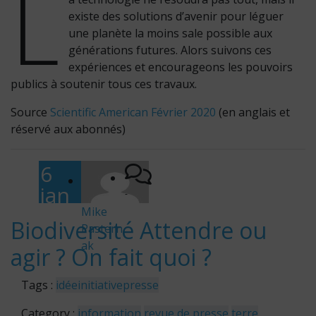
L
existe des solutions d’avenir pour léguer
une planète la moins sale possible aux
générations futures. Alors suivons ces
expériences et encourageons les pouvoirs
publics à soutenir tous ces travaux.
Source
Scientific American Février 2020
(en anglais et
réservé aux abonnés)
6
jan
-
vier
Mike
Biodiversité Attendre ou
Pastern
202
ak
agir ? On fait quoi ?
0
Tags :
idée
initiative
presse
Category :
information
revue de presse
terre