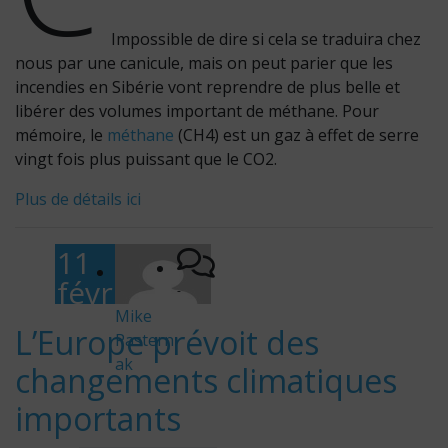
Impossible de dire si cela se traduira chez
nous par une canicule, mais on peut parier que les
incendies en Sibérie vont reprendre de plus belle et
libérer des volumes important de méthane. Pour
mémoire, le
méthane
(CH4) est un gaz à effet de serre
vingt fois plus puissant que le CO2.
Plus de détails ici
11
févr
-
ier
Mike
L’Europe prévoit des
Pastern
202
ak
changements climatiques
0
importants