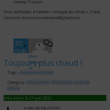
cinéma Trianon.
Pour participer à l’atelier « fresque du climat », il faut
s’inscrire: lion.environnement@gmail.com
30
mai
-
202
Mike
Toujours plus chaud !
Pastern
0
ak
Tags :
changement
climat
Category :
info externe
information
revue de
presse
mise à jour le 21 juin 2022
a mer de Kara fond !