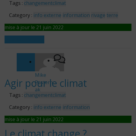
Tags :
changement
climat
Category :
info externe
information
rivage
terre
mise à jour le 21 juin 2022
« Read More »
-
Mike
Agir pour le climat
Pastern
ak
Tags :
changement
climat
Category :
info externe
information
mise à jour le 21 juin 2022
Le climat change ?