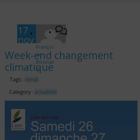
17
nov
-
em
Françoi
Week-end changement
se
bre
Boisnar
climatique
202
d
2
Tags :
climat
Category :
actualités