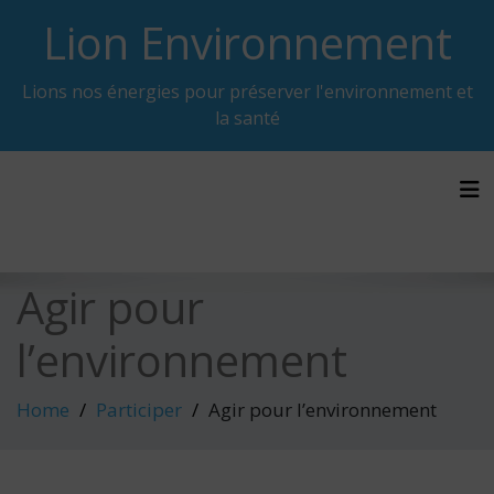
Skip
Lion Environnement
to
content
Lions nos énergies pour préserver l'environnement et
la santé
Tog
Agir pour
l’environnement
Home
Participer
Agir pour l’environnement