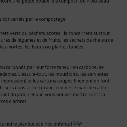
 encore une petite poubelle à compost (ou « bio-seau
rs concernés par le compostage.
ets verts ou déchets azotés. Ils concernent surtout
hures de légumes et de fruits, les sachets de thé ou de
les mortes, les fleurs ou plantes fanées.
ou carbonés par leur forte teneur en carbone, se
bles. L’essuie-tout, les mouchoirs, les serviettes
s impression) et les cartons coupés finement en font
s secs dans votre cuisine, comme le marc de café et
nant du jardin et que vous pouvez mettre sont : la
rces d’arbres.
e notre planète et à nos enfants !