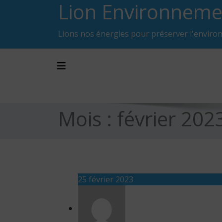
Lion Environneme
Skip
to
content
Lions nos énergies pour préserver l'enviro
Toggle navigation
Mois :
février 202
25 février 2023