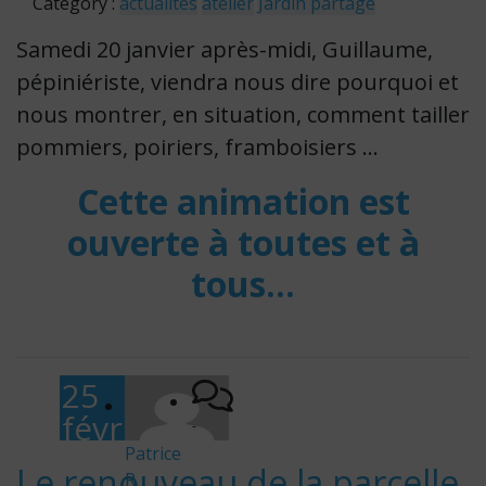
Category :
actualités
atelier
Jardin partagé
Samedi 20 janvier après-midi, Guillaume,
pépiniériste, viendra nous dire pourquoi et
nous montrer, en situation, comment tailler
pommiers, poiriers, framboisiers …
Cette animation est
ouverte à toutes et à
tous…
25
févr
-
ier
Patrice
Le renouveau de la parcelle
R