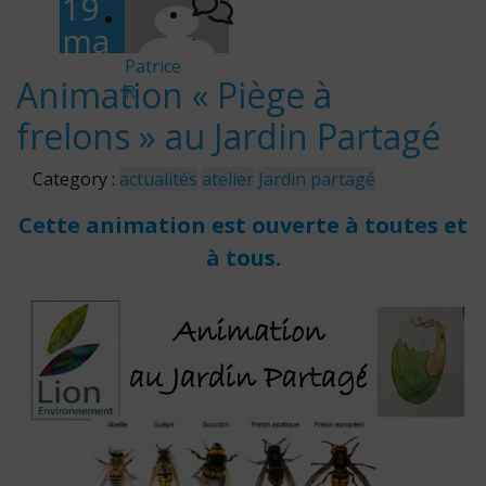
19
ma
-
rs
Patrice
Animation « Piège à
R
202
frelons » au Jardin Partagé
4
Category :
actualités
atelier
Jardin partagé
Cette animation est ouverte à toutes et
à tous.