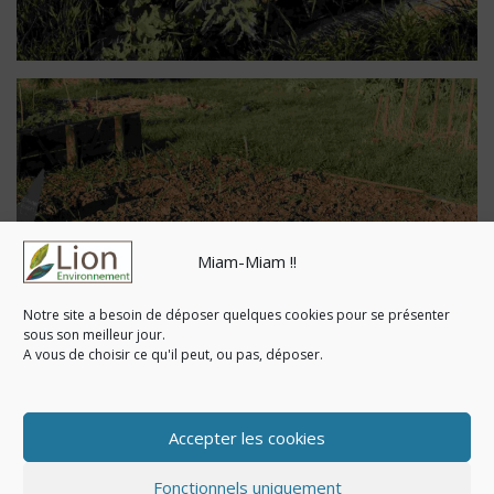
Miam-Miam !!
Notre site a besoin de déposer quelques cookies pour se présenter
sous son meilleur jour.
A vous de choisir ce qu'il peut, ou pas, déposer.
N’hésitez pas à les rejoindre….
Accepter les cookies
Pagination
1
2
…
13
Suivant
Fonctionnels uniquement