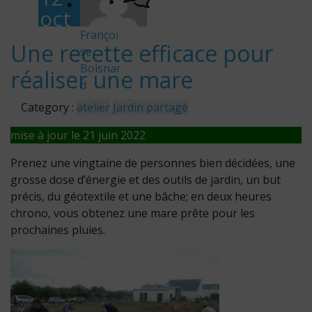
oct
-
obr
Françoi
Une recette efficace pour
se
e
Boisnar
réaliser une mare
201
d
9
Category :
atelier
Jardin partagé
mise à jour le 21 juin 2022
Prenez une vingtaine de personnes bien décidées, une
grosse dose d’énergie et des outils de jardin, un but
précis, du géotextile et une bâche; en deux heures
chrono, vous obtenez une mare prête pour les
prochaines pluies.