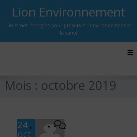
Skip
Lion Environnement
to
content
Lions nos énergies pour préserver l'environnement et
la santé
Tog
Mois :
octobre 2019
24
oct
-