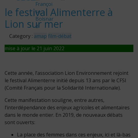
obr
Françoi
le festival Alimenterre à
se
e
Boisnar
Lion sur mer
201
d
9
Category :
amap
film-débat
mise à jour le 21 juin 2022
Cette année, l’association Lion Environnement rejoint
le festival Alimenterre initié depuis 13 ans par le CFSI
(Comité Français pour la Solidarité Internationale).
Cette manifestation souligne, entre autres,
l’interdépendance des enjeux agricoles et alimentaires
dans le monde entier. En 2019, de nouveaux débats
sont ouverts:
La place des femmes dans ces enjeux, ici et là-bas