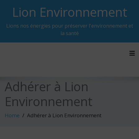
Skip
Lion Environnement
to
content
Lions nos énergies pour préserver l'environnement et
la santé
Tog
Adhérer à Lion
Environnement
Home
Adhérer à Lion Environnement