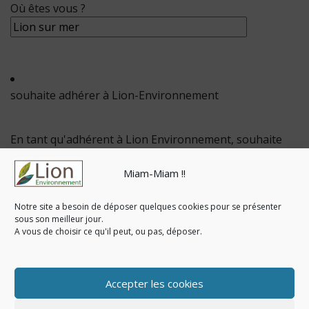
Où êtes vous ?
souhaite adhérer à Lion-Environnement
En tant qu'adhérent à Lion Environnement, souhaite
aussi adhérer à :
Miam-Miam !!
L'Amap
don't j'ai lu et accepté la
Charte jointe
Notre site a besoin de déposer quelques cookies pour se présenter
L'Escarfeuille, notre Jardin Partagé - (sous réserve
sous son meilleur jour.
A vous de choisir ce qu'il peut, ou pas, déposer.
de places disponibles)
dont j'ai lu et accepté
la Charte
Accepter les cookies