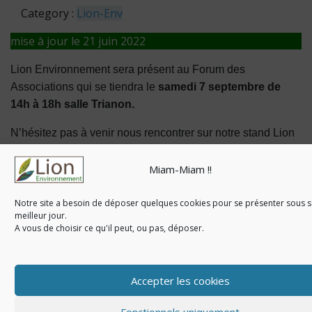
Category :
Lion-Env
mise à jour le 21 juin 2022
Lion Environnement sera présent au Forum des
Associations qui se tiendra le
samedi 7 septembre de
14h à 18h salle Trianon.
N’hésitez pas à venir nous rencontrer sur notre stand Lion
Environnement.
Miam-Miam !!
© Copyright 2020-2026. Tous droits réservés - Lion-
Notre site a besoin de déposer quelques cookies pour se présenter sous 
Environnement |
Mentions légales & Politique de
meilleur jour.
confidentialité
A vous de choisir ce qu'il peut, ou pas, déposer.
Accepter les cookies
Fonctionnels uniquement