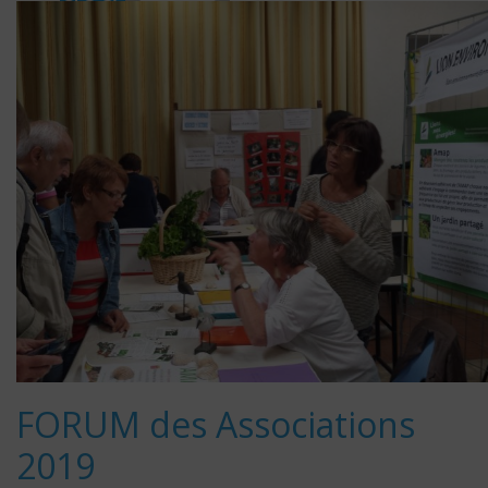
t
admin6
064
201
9
FORUM des Associations
2019