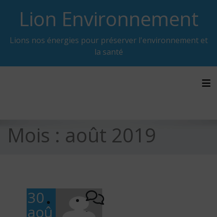
Skip
Lion Environnement
to
content
Lions nos énergies pour préserver l'environnement et
la santé
Tog
Mois :
août 2019
30
aoû
-