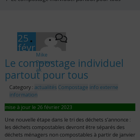
25
févr
-
ier
Mike
Le compostage individuel
Pastern
202
ak
partout pour tous
3
Category :
actualités
Compostage
info externe
information
mise à jour le 26 février 2023
Une nouvelle étape dans le tri des déchets s’annonce :
les déchets compostables devront être séparés des
déchets ménagers non compostables à partir de janvier