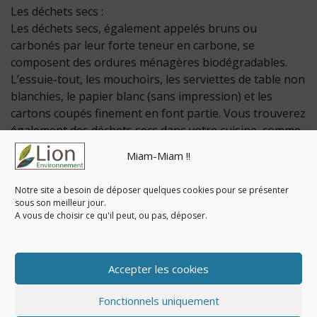
Les déchets secs :
Les déchets secs, également appelés bruns ou
carbonés par leur forte teneur en carbone, se
composent des ordures ménagères biodégradables.
L’essuie-tout, les mouchoirs, les serviettes de table non
blanchies, le papier blanc (sans impression) et les
cartons coupés finement en font partie. Vous trouverez
également des déchets secs dans votre cuisine, comme
le marc de café et les coquilles d’œuf. Les déchets bruns
Miam-Miam !!
provenant du jardin et que vous pouvez mettre sont : la
paille, les restes de gazon ou encore les écorces
Notre site a besoin de déposer quelques cookies pour se présenter
d’arbres.
sous son meilleur jour.
A vous de choisir ce qu'il peut, ou pas, déposer.
Bon compostage à tous, pensons à l’avenir de notre
Accepter les cookies
planète et à nos enfants !
Fonctionnels uniquement
© Copyright 2020-2026. Tous droits réservés - Lion-