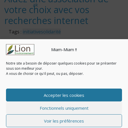
8
ak
votre choix avec vos
recherches internet
Tags :
initiative
solidarité
Category :
info externe
information
partenaires
Miam-Miam !!
mise à jour le 7 février 2019
Notre site a besoin de déposer quelques cookies pour se présenter
Avec Lilo, vos recherches
sous son meilleur jour.
internet financent des projets !
A vous de choisir ce qu'il peut, ou pas, déposer.
Etonnant !
Accepter les cookies
« Read More »
Fonctionnels uniquement
© Copyright 2020-2026. Tous droits réservés - Lion-
Environnement |
Mentions légales & Politique de
Voir les préférences
confidentialité