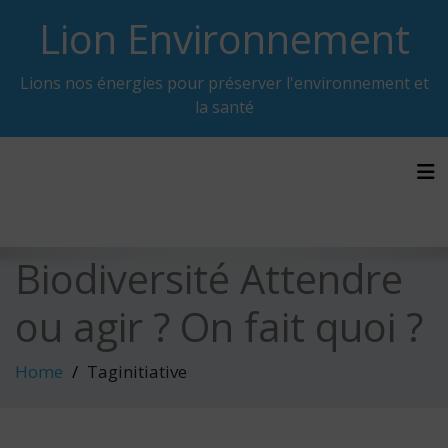
Skip
Lion Environnement
to
content
Lions nos énergies pour préserver l'environnement et
la santé
Tog
Biodiversité Attendre
ou agir ? On fait quoi ?
Home
Taginitiative