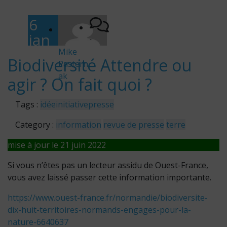
6
jan
-
vier
Mike
Biodiversité Attendre ou
Pastern
202
ak
agir ? On fait quoi ?
0
Tags :
idée
initiative
presse
Category :
information
revue de presse
terre
mise à jour le 21 juin 2022
Si vous n’êtes pas un lecteur assidu de Ouest-France,
vous avez laissé passer cette information importante.
https://www.ouest-france.fr/normandie/biodiversite-
dix-huit-territoires-normands-engages-pour-la-
nature-6640637