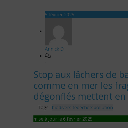
5 février 2025
Annick D
-
Stop aux lâchers de ba
comme en mer les fra
dégonflés mettent en 
Tags :
biodiversité
déchets
pollution
mise à jour le 6 février 2025