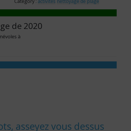
Category :
activités
nettoyage de plage
age de 2020
névoles à
ots, asseyez vous dessus