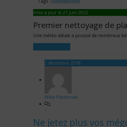
Tags :
climat
déchets
mise à jour le 21 juin 2022
Premier nettoyage de pl
Une météo idéale a poussé de nombreux bé
« Read More »
2 décembre 2018
Mike Pasternak
-
Ne jetez plus vos még