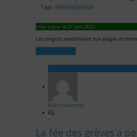
Tags :
déchets
pollution
mise à jour le 21 juin 2022
Les mégots envahissent nos plages et chem
« Read More »
Mike Pasternak
-
La fée des grèves a p