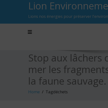
Lion Environneme
Skip
to
content
Lions nos énergies pour préserver l'enviro
Toggle navigation
Stop aux lâchers 
mer les fragments
la faune sauvage.
Home
Tagdéchets