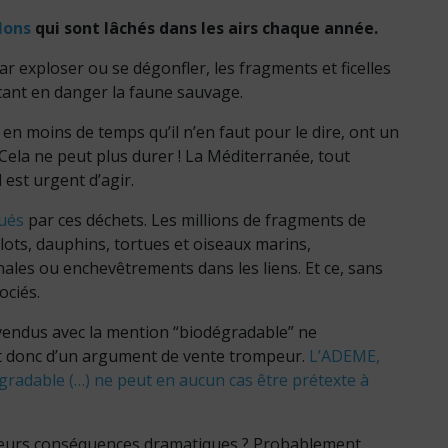
lons
qui sont lâchés dans les airs chaque année.
par exploser ou se dégonfler, les fragments et ficelles
tant en danger la faune sauvage.
en moins de temps qu’il n’en faut pour le dire, ont un
Cela ne peut plus durer ! La Méditerranée, tout
 est urgent d’agir.
tués
par ces déchets. Les millions de fragments de
lots, dauphins, tortues et oiseaux marins,
nales ou enchevêtrements dans les liens. Et ce, sans
ociés.
vendus avec la mention “biodégradable” ne
git donc d’un argument de vente trompeur.
L’ADEME,
dégradable (…) ne peut en aucun cas être prétexte à
nt leurs conséquences dramatiques ? Probablement,