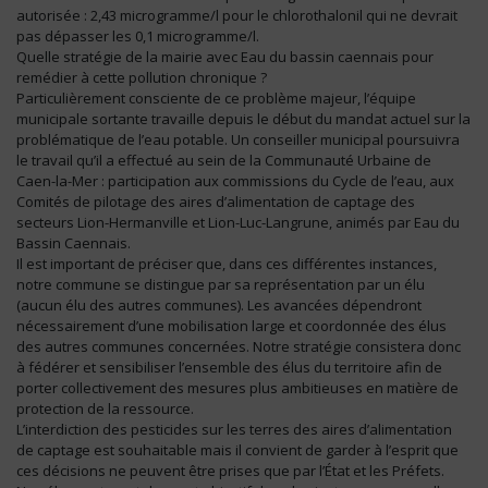
autorisée : 2,43 microgramme/l pour le chlorothalonil qui ne devrait
pas dépasser les 0,1 microgramme/l.
Quelle stratégie de la mairie avec Eau du bassin caennais pour
remédier à cette pollution chronique ?
Particulièrement consciente de ce problème majeur, l’équipe
municipale sortante travaille depuis le début du mandat actuel sur la
problématique de l’eau potable. Un conseiller municipal poursuivra
le travail qu’il a effectué au sein de la Communauté Urbaine de
Caen-la-Mer : participation aux commissions du Cycle de l’eau, aux
Comités de pilotage des aires d’alimentation de captage des
secteurs Lion-Hermanville et Lion-Luc-Langrune, animés par Eau du
Bassin Caennais.
Il est important de préciser que, dans ces différentes instances,
notre commune se distingue par sa représentation par un élu
(aucun élu des autres communes). Les avancées dépendront
nécessairement d’une mobilisation large et coordonnée des élus
des autres communes concernées. Notre stratégie consistera donc
à fédérer et sensibiliser l’ensemble des élus du territoire afin de
porter collectivement des mesures plus ambitieuses en matière de
protection de la ressource.
L’interdiction des pesticides sur les terres des aires d’alimentation
de captage est souhaitable mais il convient de garder à l’esprit que
ces décisions ne peuvent être prises que par l’État et les Préfets.