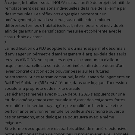
À ce jour, le bailleur social INOLYA n’a pas arrêté de projet définitif de
remplacement des maisons individuelles de la rue de la Ferme par
des immeubles. Les réflexions engagées portent sur un
aménagement global du secteur, susceptible de combiner
différentes formes d’habitat (collectif, intermédiaire et individuel),
afin de garantir une densification mesurée et cohérente avec le
tissu urbain existant.
3
La modification du PLU adoptée lors du mandat permet désormais
d’envisager un périmètre d’aménagement élargi au-delà des seuls
terrains d’INOLYA. Anticipant les enjeux, la commune a d’ailleurs
acquis une parcelle au sein de ce périmètre afin de se doter d’un
levier concret d’action et de pouvoir peser sur les futures
orientations. Sur ce terrain communal, la réalisation de logements en
Bail Réel Solidaire (BRS) est à l’étude, dans une logique d’accession
sociale à la propriété et de mixité durable.
Les échanges menés avec INOLYA depuis 2025 s’appuient sur une
étude d’aménagement communale intégrant des exigences fortes
en matière d’insertion paysagère, de qualité architecturale et de
performance environnementale. Le bailleur s’est montré ouvert à
ces orientations, et ce dialogue se poursuivra avec la même
exigence.
Si le terme « éco-quartier » est parfois utilisé de manière extensive,
notre ambition est bien de concevoir un projet exemplaire : sobriété