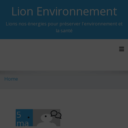
Skip
Lion Environnement
to
content
Lions nos énergies pour préserver l'environnement et
la santé
Tog
Home
5
ma
-