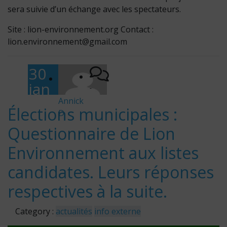
sera suivie d’un échange avec les spectateurs.
Site : lion-environnement.org Contact :
lion.environnement@gmail.com
30
jan
-
vier
Annick
Élections municipales :
D
202
Questionnaire de Lion
6
Environnement aux listes
candidates. Leurs réponses
respectives à la suite.
Category :
actualités
info externe