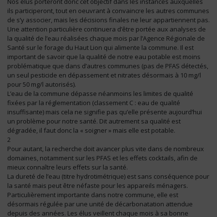
Nos élus porteront donc cet objectif dans les instances auxquelles
ils participeront, tout en oeuvrant à convaincre les autres communes
de s’y associer, mais les décisions finales ne leur appartiennent pas.
Une attention particulière continuera d’être portée aux analyses de
la qualité de l’eau réalisées chaque mois par l’Agence Régionale de
Santé sur le forage du Haut Lion qui alimente la commune. Il est
important de savoir que la qualité de notre eau potable est moins
problématique que dans d’autres communes (pas de PFAS détectés,
un seul pesticide en dépassement et nitrates désormais à 10 mg/l
pour 50 mg/l autorisés).
L’eau de la commune dépasse néanmoins les limites de qualité
fixées par la réglementation (classement C : eau de qualité
insuffisante) mais cela ne signifie pas qu’elle présente aujourd’hui
un problème pour notre santé. Dit autrement sa qualité est
dégradée, il faut donc la « soigner » mais elle est potable.
2
Pour autant, la recherche doit avancer plus vite dans de nombreux
domaines, notamment sur les PFAS et les effets cocktails, afin de
mieux connaître leurs effets sur la santé.
La dureté de l’eau (titre hydrotimétrique) est sans conséquence pour
la santé mais peut être néfaste pour les appareils ménagers.
Particulièrement importante dans notre commune, elle est
désormais régulée par une unité de décarbonatation attendue
depuis des années. Les élus veillent chaque mois à sa bonne