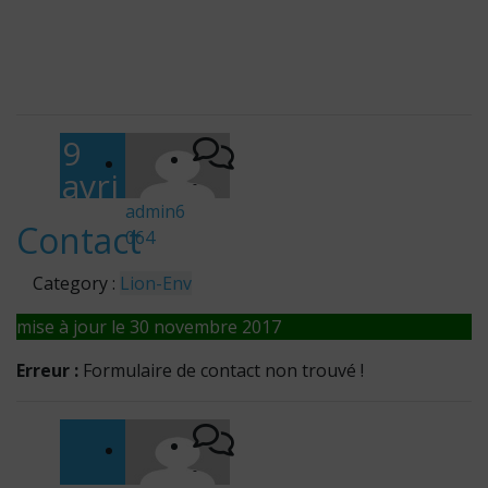
9
avri
-
l
admin6
Contact
064
201
6
Category :
Lion-Env
mise à jour le 30 novembre 2017
Erreur :
Formulaire de contact non trouvé !
-