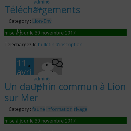
obr
admin6
Téléchargements
064
e
201
Category :
Lion-Env
6
mise à jour le 30 novembre 2017
Téléchargez le
bulletin d’inscription
11
avri
-
l
admin6
Un dauphin commun à Lion
064
201
sur Mer
6
Category :
faune
information
rivage
mise à jour le 30 novembre 2017