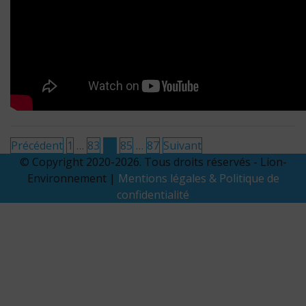
Pagination
Précédent
1
…
83
84
85
…
87
Suivant
© Copyright 2020-2026. Tous droits réservés - Lion-
des
Environnement |
Mentions légales & Politique de
publications
confidentialité