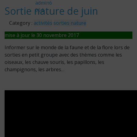
admin6
Sortie nature de juin
064
Category :
activités
sorties nature
mise à jour le 30 novembre 2017
Informer sur le monde de la faune et de la flore lors de
sorties en petit groupe avec des thèmes comme les
oiseaux, les chauve souris, les papillons, les
champignons, les arbres…