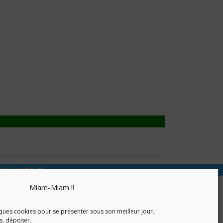
nfidentialité
Miam-Miam !!
ques cookies pour se présenter sous son meilleur jour.
as, déposer.