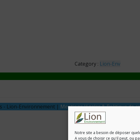
Category :
Lion-Env
és - Lion-Environnement |
Mentions légales & Politique de co
Notre site a besoin de déposer quel
A vous de choisir ce qu'il peut, ou p