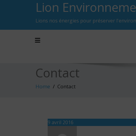
Lion Environneme
Skip
to
content
Lions nos énergies pour préserver l'enviro
Toggle navigation
Contact
Home
Contact
9 avril 2016