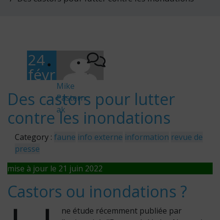
24
févr
-
ier
Mike
Des castors pour lutter
Pastern
202
ak
contre les inondations
0
Category :
faune
info externe
information
revue de
presse
mise à jour le 21 juin 2022
Castors ou inondations ?
ne étude récemment publiée par