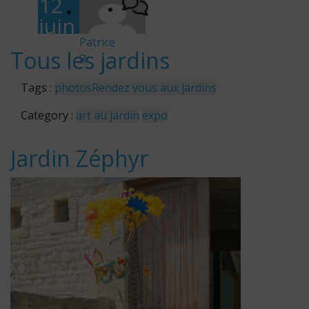
12
juin
-
202
Patrice
Tous les jardins
R
6
Tags :
photos
Rendez vous aux jardins
Category :
art au jardin
expo
Jardin Zéphyr