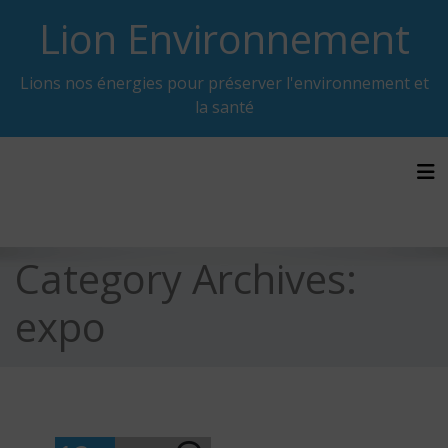
Skip
Lion Environnement
to
content
Lions nos énergies pour préserver l'environnement et
la santé
Tog
Category Archives:
expo