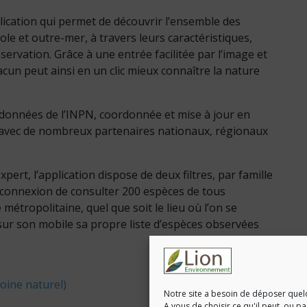
lication qui permet de découvrir l’ensemble des
ole et outre-mer, à travers leurs caractéristiques,
servation. Grâce à une entrée facilitée par l’image et
cun peut ainsi en un clic mieux connaître la nature
e données de l’INPN, coordonnée et mise à jour en
avec de nombreux partenaires nationaux, régionaux
ert, l’application dispose de deux filtres, par famille
-connexion de consulter 200 espèces de tous
métropolitaine, quel que soit le lieu où l’on se
 sur son mobile sa propre liste d’espèces observées
moine naturel)
Notre site a besoin de déposer quel
A vous de choisir ce qu'il peut, ou p