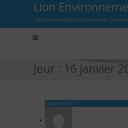
Lion Environneme
Skip
to
content
Lions nos énergies pour préserver l'enviro
Toggle navigation
Jour :
16 janvier 2
16 janvier 2017