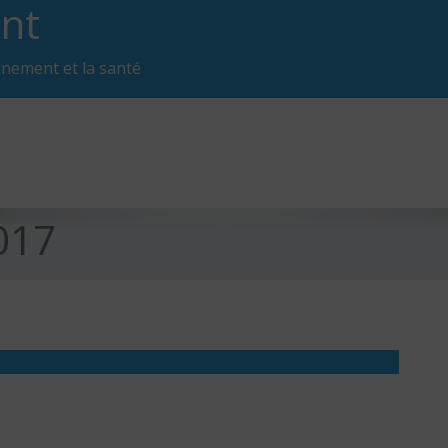
nt
nnement et la santé
017