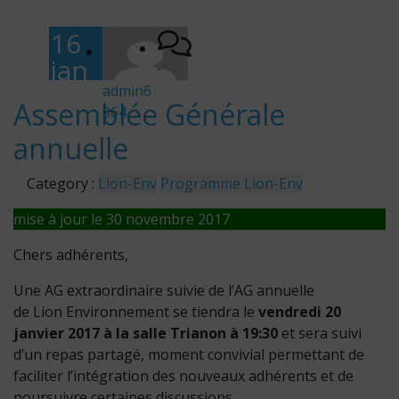
16
jan
-
vier
admin6
Assemblée Générale
064
201
annuelle
7
Category :
Lion-Env
Programme Lion-Env
mise à jour le 30 novembre 2017
Chers adhérents,
Une AG extraordinaire suivie de l’AG annuelle
de Lion Environnement se tiendra le
vendredi 20
janvier 2017 à la salle Trianon à 19:30
et sera suivi
d’un repas partagé, moment convivial permettant de
faciliter l’intégration des nouveaux adhérents et de
poursuivre certaines discussions.