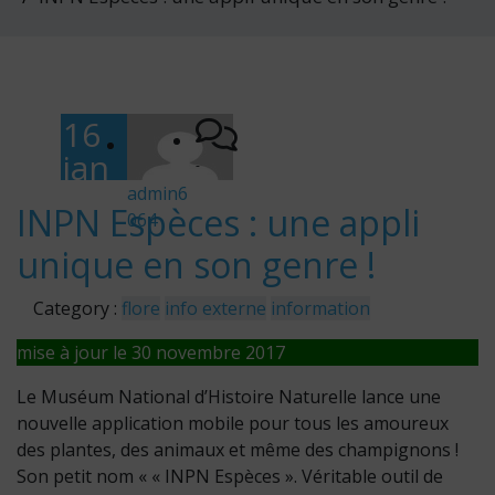
16
jan
-
vier
admin6
INPN Espèces : une appli
064
201
unique en son genre !
7
Category :
flore
info externe
information
mise à jour le 30 novembre 2017
Le Muséum National d’Histoire Naturelle lance une
nouvelle application mobile pour tous les amoureux
des plantes, des animaux et même des champignons !
Son petit nom « « INPN Espèces ». Véritable outil de