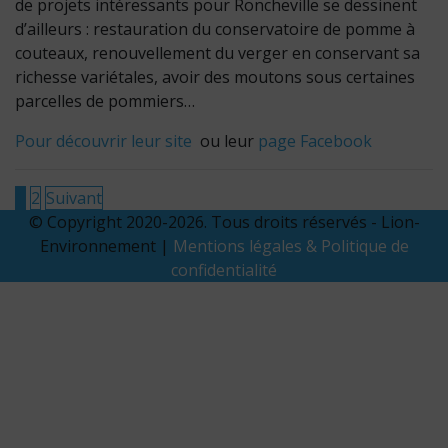
de projets intéressants pour Roncheville se dessinent
d’ailleurs : restauration du conservatoire de pomme à
couteaux, renouvellement du verger en conservant sa
richesse variétales, avoir des moutons sous certaines
parcelles de pommiers…
Pour découvrir leur site
ou leur
page Facebook
Pagination
1
2
Suivant
© Copyright 2020-2026. Tous droits réservés - Lion-
des
Environnement |
Mentions légales & Politique de
publications
confidentialité