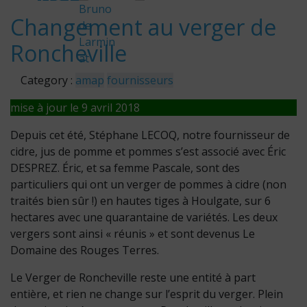
em
Bruno
Changement au verger de
de
bre
Larmin
Roncheville
201
at
7
Category :
amap
fournisseurs
mise à jour le 9 avril 2018
Depuis cet été, Stéphane LECOQ, notre fournisseur de
cidre, jus de pomme et pommes s’est associé avec Éric
DESPREZ. Éric, et sa femme Pascale, sont des
particuliers qui ont un verger de pommes à cidre (non
traités bien sûr !) en hautes tiges à Houlgate, sur 6
hectares avec une quarantaine de variétés. Les deux
vergers sont ainsi « réunis » et sont devenus Le
Domaine des Rouges Terres.
Le Verger de Roncheville reste une entité à part
entière, et rien ne change sur l’esprit du verger. Plein