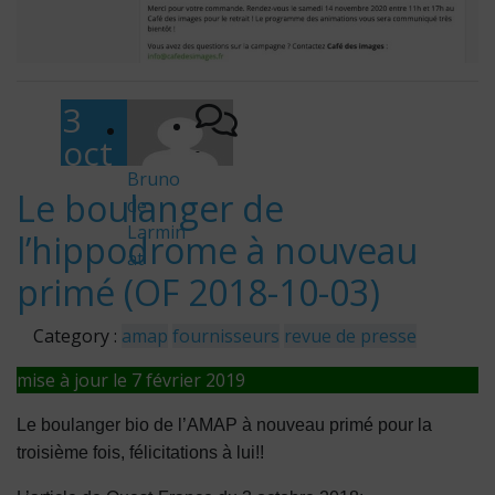
3
oct
-
obr
Bruno
Le boulanger de
de
e
Larmin
l’hippodrome à nouveau
201
at
8
primé (OF 2018-10-03)
Category :
amap
fournisseurs
revue de presse
mise à jour le 7 février 2019
Le boulanger bio de l’AMAP à nouveau primé pour la
troisième fois, félicitations à lui!!