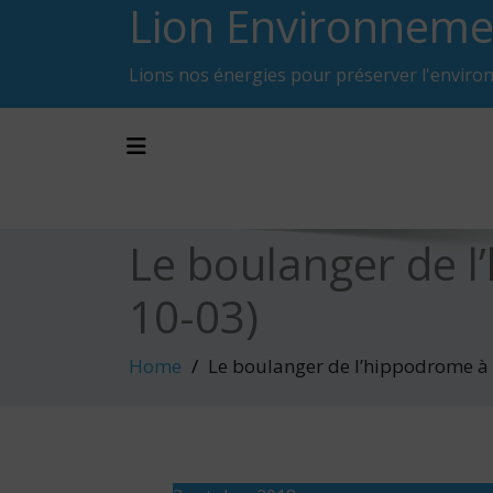
Lion Environneme
Skip
to
content
Lions nos énergies pour préserver l'enviro
Toggle navigation
Le boulanger de 
10-03)
Home
Le boulanger de l’hippodrome à