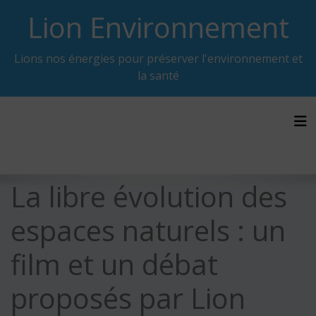
Skip
Lion Environnement
to
content
Lions nos énergies pour préserver l'environnement et
la santé
Tog
La libre évolution des
espaces naturels : un
film et un débat
proposés par Lion