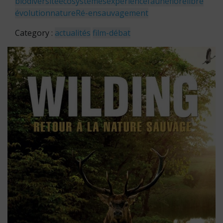
biodiversité
écosystèmes
expérience
faune
flore
libre
évolution
nature
Ré-ensauvagement
Category :
actualités
film-débat