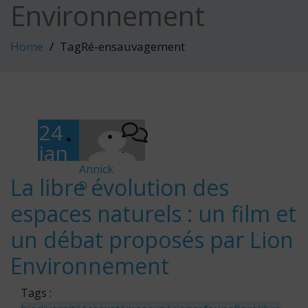
Environnement
Home
TagRé-ensauvagement
24
jan
-
vier
Annick
La libre évolution des
D
202
espaces naturels : un film et
6
un débat proposés par Lion
Environnement
Tags :