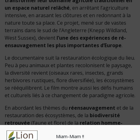
transformer leur domaine agricole traditionnel en
un espace naturel relâché
, en arrêtant l’agriculture
intensive, en arasant les clôtures et en redonnant à la
nature toute sa place. Ce projet, mené sur de vastes
terrains dans le sud de l’Angleterre (Knepp Wildland,
West Sussex), devient
l’une des expériences de ré-
ensauvagement les plus importantes d’Europe
.
Le documentaire suit la restauration écologique du lieu.
Peu à peu animaux et plantes recolonisent le paysage,
la diversité revient (oiseaux rares, insectes, grands
herbivores rustiques, flore diversifiée), les écosystèmes
se rééquilibrent. Le film montre aussi les défis humains
et culturels liés à ce changement de paradigme agricole.
En abordant les thèmes du
réensauvagement
et de la
restauration des écosystèmes, de la
biodiversité
retrouvée
(faune et flore) de la
relation homme-
nature
avec des modèles agricoles alternatifs, les
Miam-Miam !!
progrès et les résultats de ces inspirations écologiques