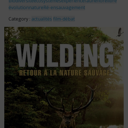
biodiversité
écosystèmes
expérience
faune
flore
libre
évolution
nature
Ré-ensauvagement
Category :
actualités
film-débat