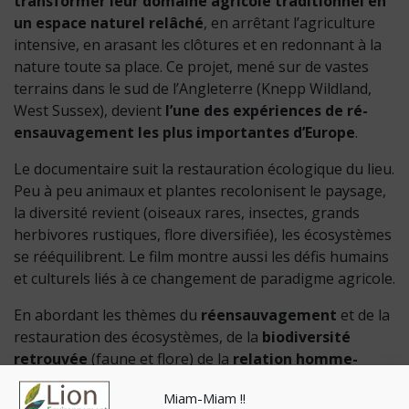
transformer leur domaine agricole traditionnel en
un espace naturel relâché
, en arrêtant l’agriculture
intensive, en arasant les clôtures et en redonnant à la
nature toute sa place. Ce projet, mené sur de vastes
terrains dans le sud de l’Angleterre (Knepp Wildland,
West Sussex), devient
l’une des expériences de ré-
ensauvagement les plus importantes d’Europe
.
Le documentaire suit la restauration écologique du lieu.
Peu à peu animaux et plantes recolonisent le paysage,
la diversité revient (oiseaux rares, insectes, grands
herbivores rustiques, flore diversifiée), les écosystèmes
se rééquilibrent. Le film montre aussi les défis humains
et culturels liés à ce changement de paradigme agricole.
En abordant les thèmes du
réensauvagement
et de la
restauration des écosystèmes, de la
biodiversité
retrouvée
(faune et flore) de la
relation homme-
nature
avec des modèles agricoles alternatifs, les
Miam-Miam !!
progrès et les résultats de ces inspirations écologiques