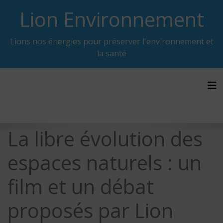
Skip
Lion Environnement
to
content
Lions nos énergies pour préserver l'environnement et
la santé
Tog
La libre évolution des
espaces naturels : un
film et un débat
proposés par Lion