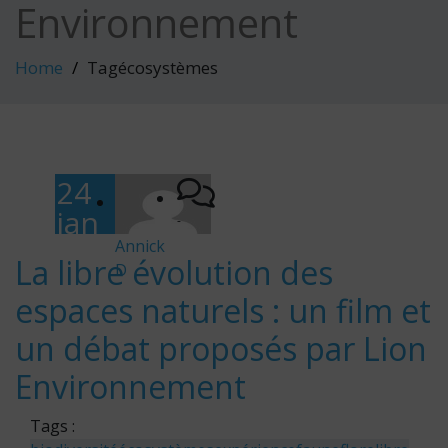
Environnement
Home
Tagécosystèmes
24
jan
-
vier
Annick
La libre évolution des
D
202
espaces naturels : un film et
6
un débat proposés par Lion
Environnement
Tags :