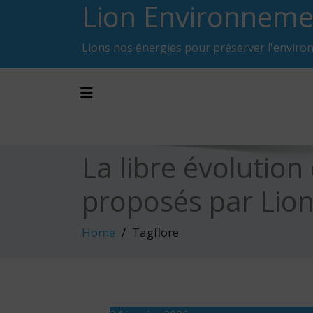
Lion Environneme
Skip
to
content
Lions nos énergies pour préserver l'enviro
Toggle navigation
La libre évolution
proposés par Lio
Home
Tagflore