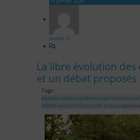
24 janvier 2026
Annick D
-
La libre évolution des 
et un débat proposés
Tags :
biodiversité
écosystèmes
expérience
faune
re
libre évolution
nature
Ré-ensauvagemen