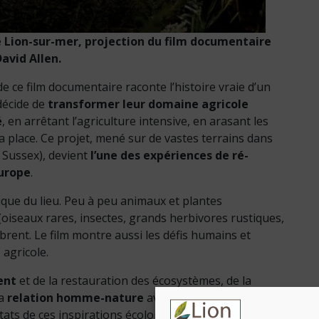
de Lion-sur-mer, projection du film documentaire
avid Allen.
 de ce film documentaire raconte l’histoire vraie d’un
 décide de
transformer leur domaine agricole
é
, en arrêtant l’agriculture intensive, en arasant les
a place. Ce projet, mené sur de vastes terrains dans
 Sussex), devient
l’une des expériences de ré-
urope
.
ique du lieu. Peu à peu animaux et plantes
 (oiseaux rares, insectes, grands herbivores rustiques,
ibrent. Le film montre aussi les défis humains et
 agricole.
ent
et de la restauration des écosystèmes, de la
la
relation homme-nature
avec des modèles
ultats de ces inspirations écologiques sont retracés