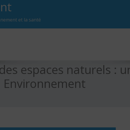
nt
nnement et la santé
 des espaces naturels : u
n Environnement