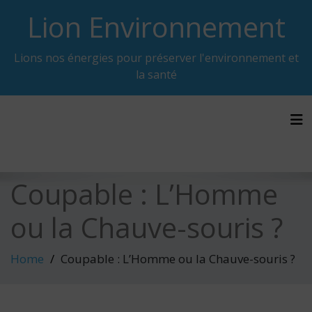
Skip
Lion Environnement
to
content
Lions nos énergies pour préserver l'environnement et
la santé
Tog
Coupable : L’Homme
ou la Chauve-souris ?
Home
Coupable : L’Homme ou la Chauve-souris ?