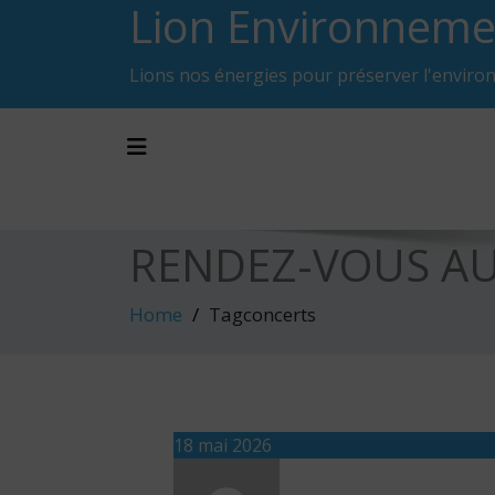
Lion Environneme
Skip
to
content
Lions nos énergies pour préserver l'enviro
Toggle navigation
RENDEZ-VOUS AU
Home
Tagconcerts
18 mai 2026