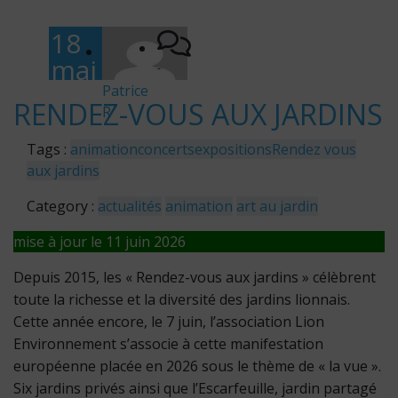
18
mai
-
202
Patrice
RENDEZ-VOUS AUX JARDINS
R
6
Tags :
animation
concerts
expositions
Rendez vous
aux jardins
Category :
actualités
animation
art au jardin
mise à jour le 11 juin 2026
Depuis 2015, les « Rendez-vous aux jardins » célèbrent
toute la richesse et la diversité des jardins lionnais.
Cette année encore, le 7 juin, l’association Lion
Environnement s’associe à cette manifestation
européenne placée en 2026 sous le thème de « la vue ».
Six jardins privés ainsi que l’Escarfeuille, jardin partagé