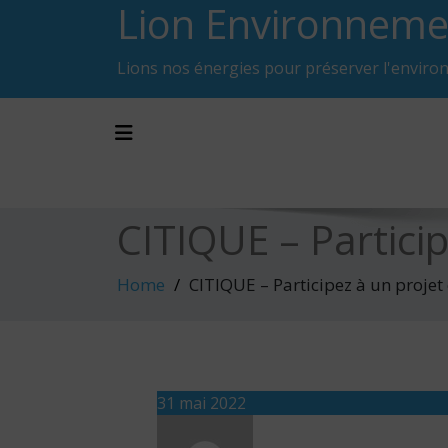
Lion Environneme
Skip
to
content
Lions nos énergies pour préserver l'enviro
Toggle navigation
CITIQUE – Particip
Home
CITIQUE – Participez à un projet 
31 mai 2022