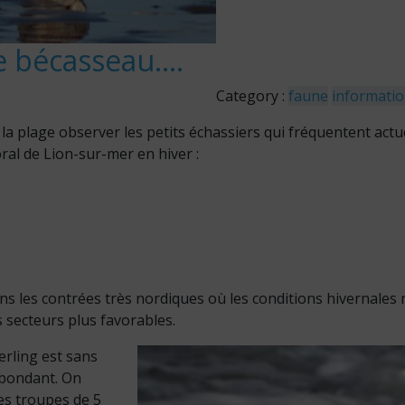
e bécasseau….
Category :
faune
informati
 la plage observer les petits échassiers qui fréquentent act
oral de Lion-sur-mer en hiver :
s les contrées très nordiques où les conditions hivernales 
 secteurs plus favorables.
rling est sans
abondant. On
tes troupes de 5