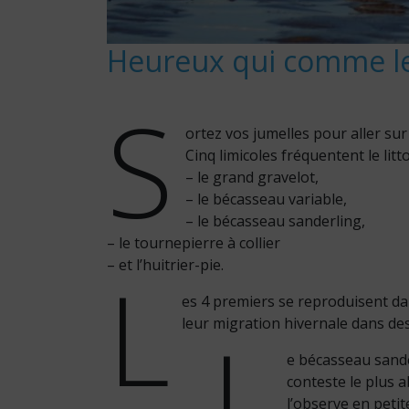
Heureux qui comme l
S
ortez vos jumelles pour aller sur
Cinq limicoles fréquentent le litt
– le grand gravelot,
– le bécasseau variable,
– le bécasseau sanderling,
– le tournepierre à collier
L
– et l’huitrier-pie.
es 4 premiers se reproduisent dan
L
leur migration hivernale dans des
e bécasseau sande
conteste le plus 
l’observe en peti