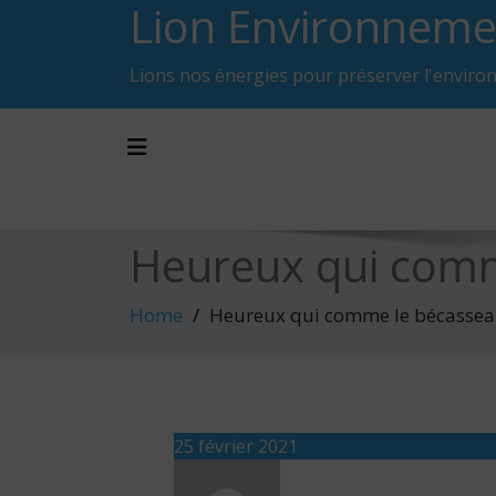
Lion Environneme
Skip
to
content
Lions nos énergies pour préserver l'enviro
Toggle navigation
Heureux qui com
Home
Heureux qui comme le bécasse
25 février 2021