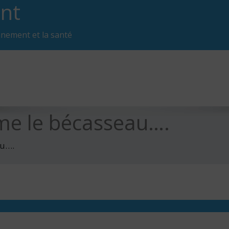
nt
nnement et la santé
me le bécasseau….
au….