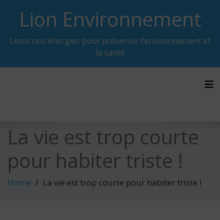
Skip
Lion Environnement
to
content
Lions nos énergies pour préserver l'environnement et
la santé
Tog
La vie est trop courte
pour habiter triste !
Home
La vie est trop courte pour habiter triste !