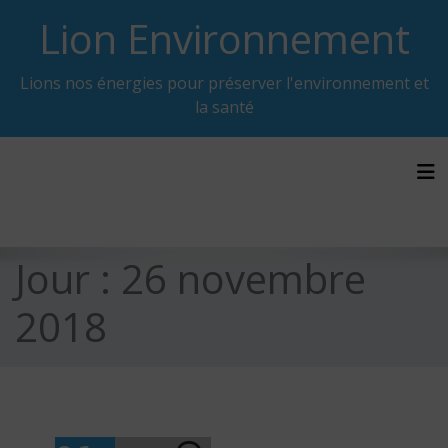
Skip
Lion Environnement
to
content
Lions nos énergies pour préserver l'environnement et
la santé
Tog
Jour :
26 novembre
2018