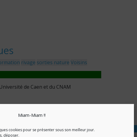
ues
ormation
rivage
sorties nature
Voisins
l’Université de Caen et du CNAM
Miam-Miam !!
nfidentialité
ques cookies pour se présenter sous son meilleur jour.
as, déposer.