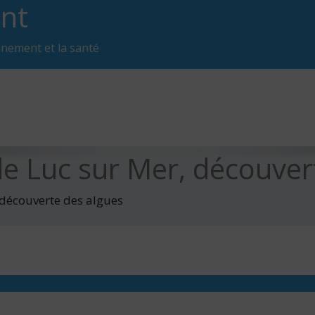
nt
nnement et la santé
de Luc sur Mer, découver
 découverte des algues