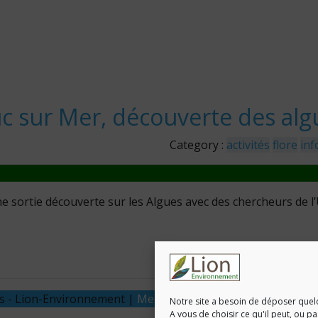
uc sur Mer, découverte des alg
Category :
activités
flore
inf
e sortie découverte sur les Algues avec des chercheurs de 
és - Lion-Environnement |
Mentions légales & Politique de co
Notre site a besoin de déposer quel
A vous de choisir ce qu'il peut, ou p