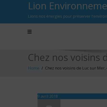
Lion Environneme
Skip
to
content
Lions nos énergies pour préserver l'enviro
Toggle navigation
Chez nos voisins 
Home
Chez nos voisins de Luc sur Mer,
9 avril 2018