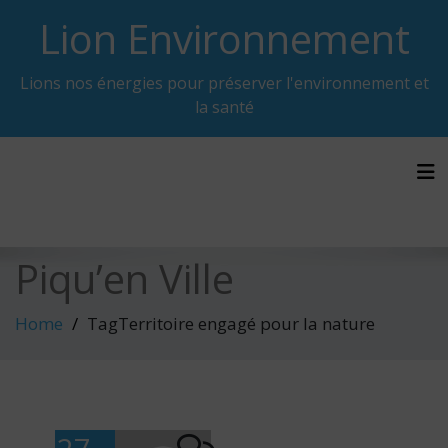
Skip
Lion Environnement
to
content
Lions nos énergies pour préserver l'environnement et
la santé
Tog
Piqu’en Ville
Home
TagTerritoire engagé pour la nature