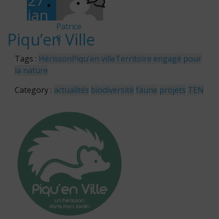
27
jan
-
vier
Patrice
Piqu’en Ville
R
202
6
Tags :
Hérisson
Piqu'en ville
Territoire engagé pour
la nature
Category :
actualités
biodiversité
faune
projets
TEN