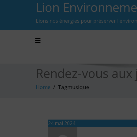
Lion Environneme
Skip
to
content
Lions nos énergies pour préserver l'enviro
Toggle navigation
Rendez-vous aux j
Home
Tagmusique
24 mai 2024