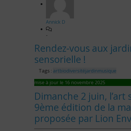
Annick D
-
Rendez-vous aux jard
sensorielle !
Tags :
art
biodiversité
jardin
musique
mise à jour le 16 novembre 2025
Dimanche 2 juin, l’art s
9ème édition de la man
proposée par Lion En