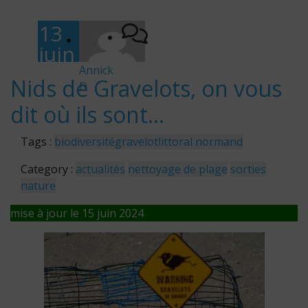
13
juin
-
202
Annick
Nids de Gravelots, on vous
D
4
dit où ils sont…
Tags :
biodiversité
gravelot
littoral normand
Category :
actualités
nettoyage de plage
sorties
nature
mise à jour le 15 juin 2024