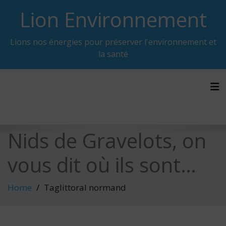
Skip
Lion Environnement
to
content
Lions nos énergies pour préserver l'environnement et
la santé
Tog
Nids de Gravelots, on
vous dit où ils sont…
Home
Taglittoral normand