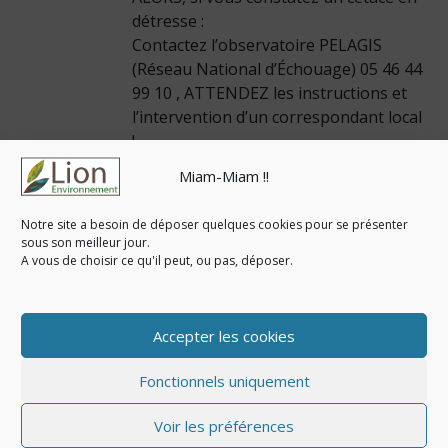
détresse :
Contactez l’observatoire PELAGIS
(Réseau National d’Échouage) 05 46 44
99 10 , ATTENDEZ les instructions et
l’intervention d’un correspondant local
!
Miam-Miam !!
(issu du forum du groupe
mammalogique normand)
Notre site a besoin de déposer quelques cookies pour se présenter
sous son meilleur jour.
A vous de choisir ce qu'il peut, ou pas, déposer.
Accepter les cookies
Pagination
Précédent
1
…
6
7
Fonctionnels uniquement
© Copyright 2020-2026. Tous droits réservés - Lion-
des
Environnement |
Mentions légales & Politique de
Voir les préférences
confidentialité