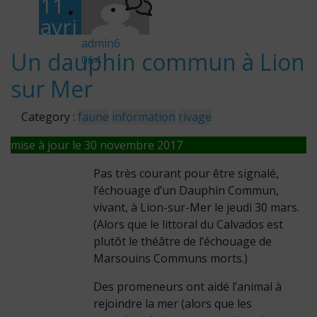
11
avri
-
l
admin6
Un dauphin commun à Lion
064
201
sur Mer
6
Category :
faune
information
rivage
mise à jour le 30 novembre 2017
Pas très courant pour être signalé,
l’échouage d’un Dauphin Commun,
vivant, à Lion-sur-Mer le jeudi 30 mars.
(Alors que le littoral du Calvados est
plutôt le théâtre de l’échouage de
Marsouins Communs morts.)
Des promeneurs ont aidé l’animal à
rejoindre la mer (alors que les