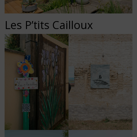
Les P’tits Cailloux