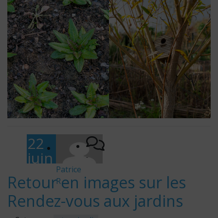
22
juin
-
202
Patrice
Retour en images sur les
R
5
Rendez-vous aux jardins