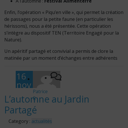
A l’automne :
Festival Alimenterre
Enfin, l’opération « Piqu’en ville », qui permet la création
de passages pour la petite faune (en particulier les
hérissons), nous a été présentée. Cette opération
s’intègre au dispositif TEN (Territoire Engagé pour la
Nature).
Un apéritif partagé et convivial a permis de clore la
matinée par un moment d’échanges entre adhérents
16
nov
-
em
Patrice
L’automne au Jardin
R
bre
Partagé
202
5
Category :
actualités