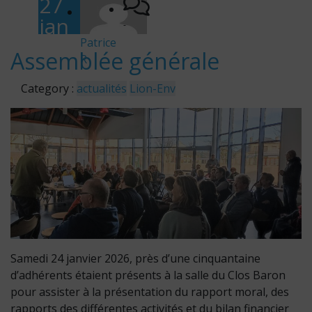
27
jan
-
vier
Patrice
Assemblée générale
R
202
6
Category :
actualités
Lion-Env
Samedi 24 janvier 2026, près d’une cinquantaine
d’adhérents étaient présents à la salle du Clos Baron
pour assister à la présentation du rapport moral, des
rapports des différentes activités et du bilan financier