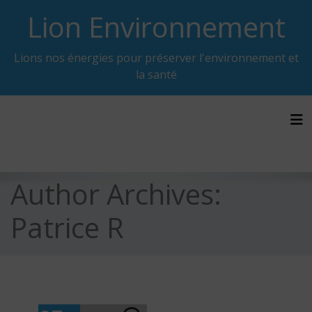
Skip
Lion Environnement
to
content
Lions nos énergies pour préserver l'environnement et
la santé
Tog
Author Archives:
Patrice R