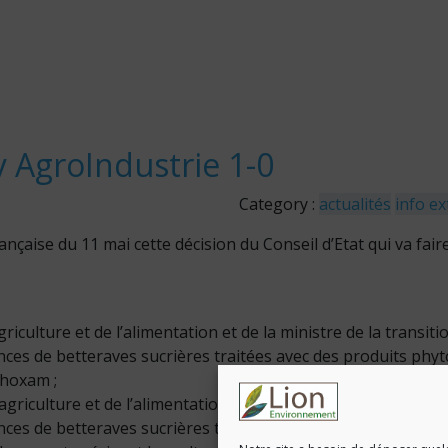
y AgroIndustrie 1-0
Category :
actualités
info e
ançaise du 11 mai cette décision du Conseil d’Etat qui va fair
’agriculture et de l’alimentation et de la ministre de la tran
nces de betteraves sucrières traitées avec des produits ph
thoxam ;
l’agriculture et de l’alimentation et de la ministre de la tra
nces de betteraves sucrières traitées avec des produits ph