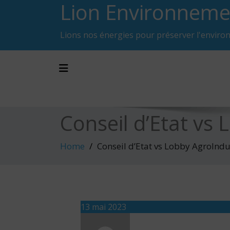
Lion Environneme
Skip
to
content
Lions nos énergies pour préserver l'enviro
Toggle navigation
Conseil d’Etat vs 
Home
Conseil d’Etat vs Lobby AgroIndu
13 mai 2023