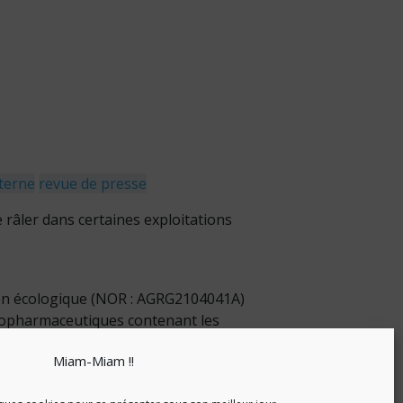
xterne
revue de presse
e râler dans certaines exploitations
sition écologique (NOR : AGRG2104041A)
ytopharmaceutiques contenant les
Miam-Miam !!
nsition écologique (NOR : AGRG2202952A)
ytopharmaceutiques contenant les