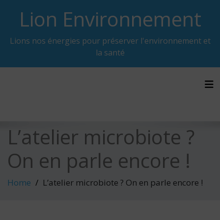
Skip
Lion Environnement
to
content
Lions nos énergies pour préserver l'environnement et
la santé
Tog
L’atelier microbiote ?
On en parle encore !
Home
L’atelier microbiote ? On en parle encore !