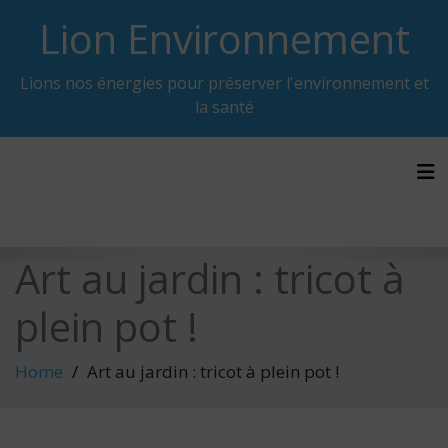
Skip
Lion Environnement
to
content
Lions nos énergies pour préserver l'environnement et
la santé
Tog
Art au jardin : tricot à
plein pot !
Home
Art au jardin : tricot à plein pot !