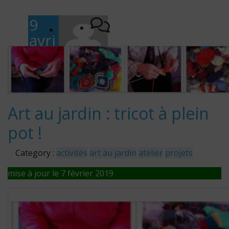
9
avri
-
l
herve
zede
201
8
Art au jardin : tricot à plein
pot !
Category :
activités
art au jardin
atelier
projets
mise à jour le 7 février 2019