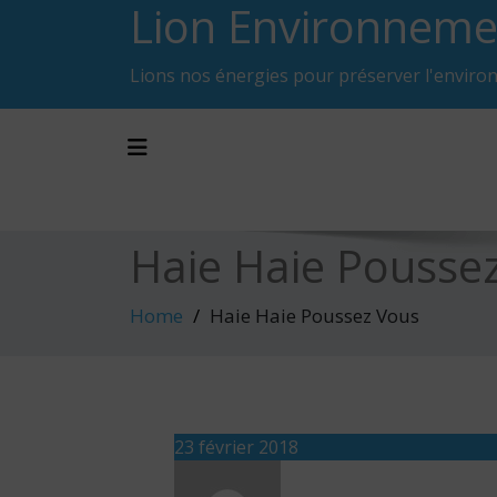
Lion Environneme
Skip
to
content
Lions nos énergies pour préserver l'enviro
Toggle navigation
Haie Haie Pousse
Home
Haie Haie Poussez Vous
23 février 2018