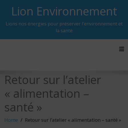
Skip
Lion Environnement
to
content
Lions nos énergies pour préserver l'environnement et
la santé
Tog
Retour sur l’atelier
« alimentation –
santé »
Home
Retour sur l’atelier « alimentation – santé »