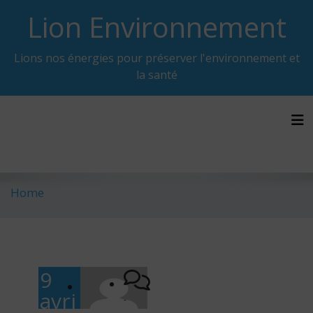
Skip
Lion Environnement
to
content
Lions nos énergies pour préserver l'environnement et
la santé
Tog
Home
9
avri
-