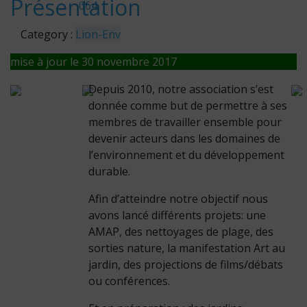
Présentation
064
Category :
Lion-Env
mise à jour le 30 novembre 2017
Depuis 2010, notre association s’est
donnée comme but de permettre à ses
membres de travailler ensemble pour
devenir acteurs dans les domaines de
l’environnement et du développement
durable.
Afin d’atteindre notre objectif nous
avons lancé différents projets: une
AMAP, des nettoyages de plage, des
sorties nature, la manifestation Art au
jardin, des projections de films/débats
ou conférences.