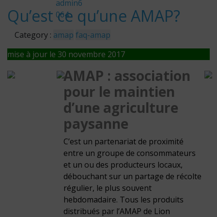
l
admin6
Qu’est ce qu’une AMAP?
064
201
6
Category :
amap
faq-amap
mise à jour le 30 novembre 2017
AMAP : association
pour le maintien
d’une agriculture
paysanne
C’est un partenariat de proximité
entre un groupe de consommateurs
et un ou des producteurs locaux,
débouchant sur un partage de récolte
régulier, le plus souvent
hebdomadaire. Tous les produits
distribués par l’AMAP de Lion