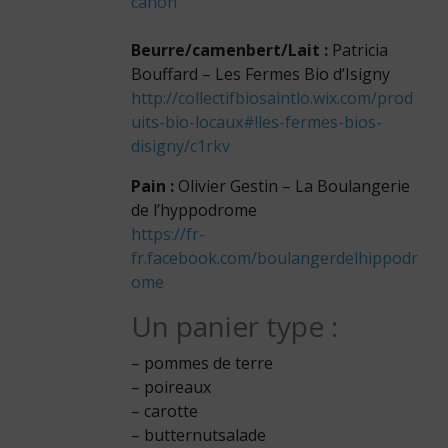
canon
Beurre/camenbert/Lait :
Patricia
Bouffard – Les Fermes Bio d’Isigny
http://collectifbiosaintlo.wix.com/prod
uits-bio-locaux#!les-fermes-bios-
disigny/c1rkv
Pain :
Olivier Gestin – La Boulangerie
de l’hyppodrome
https://fr-
fr.facebook.com/boulangerdelhippodr
ome
Un panier type :
– pommes de terre
– poireaux
– carotte
– butternutsalade