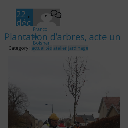
22
déc
-
em
Françoi
Plantation d’arbres, acte un
se
bre
Boisnar
202
Category :
actualités
atelier
jardinage
d
2