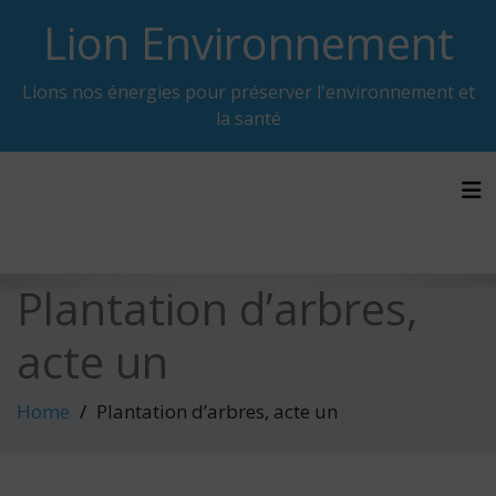
Skip
Lion Environnement
to
content
Lions nos énergies pour préserver l'environnement et
la santé
Tog
Plantation d’arbres,
acte un
Home
Plantation d’arbres, acte un