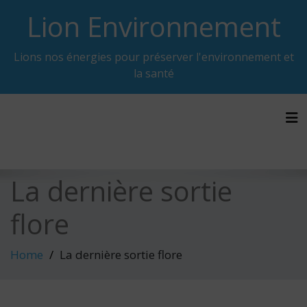
Skip
Lion Environnement
to
content
Lions nos énergies pour préserver l'environnement et
la santé
Tog
La dernière sortie
flore
Home
La dernière sortie flore