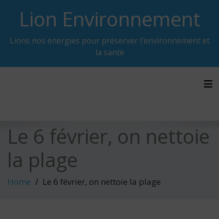
Skip
Lion Environnement
to
content
Lions nos énergies pour préserver l'environnement et
la santé
Tog
Le 6 février, on nettoie
la plage
Home
Le 6 février, on nettoie la plage