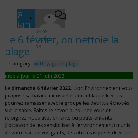
8
jan
-
vier
Mike
Le 6 février, on nettoie la
Pastern
202
ak
plage
2
Category :
nettoyage de plage
mise à jour le 21 juin 2022
Le
dimanche 6 février
2022,
Lion Environnement vous
propose sa balade mensuelle, durant laquelle vous
pourrez ramasser avec le groupe les détritus échoués
sur le sable
.
Faites-le savoir autour de vous et
rejoignez-nous avec enfants ou petits-enfants
(l’occasion de les sensibiliser à l’environnement) munis
de votre sac, de vos gants, de votre masque et de votre