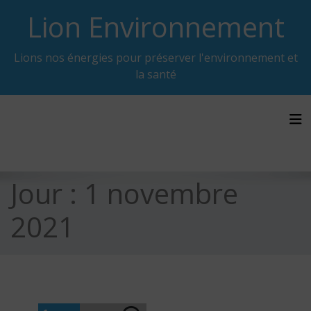
Skip
Lion Environnement
to
content
Lions nos énergies pour préserver l'environnement et
la santé
Tog
Jour :
1 novembre
2021