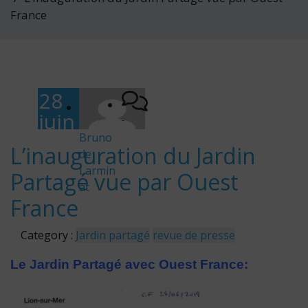
France
28
juin
-
201
Bruno
L’inauguration du Jardin
de
9
Larmin
Partagé vue par Ouest
at
France
Category :
Jardin partagé
revue de presse
Le Jardin Partagé avec Ouest France: