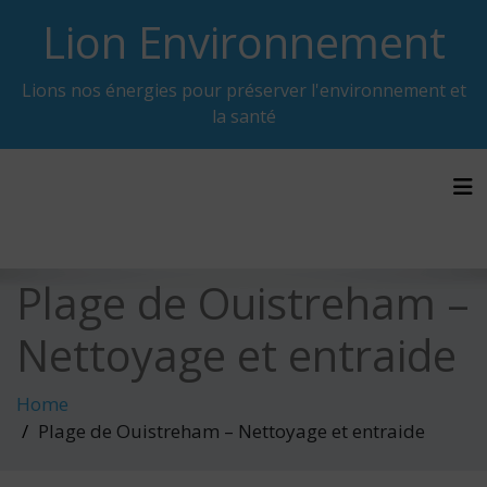
Skip
Lion Environnement
to
content
Lions nos énergies pour préserver l'environnement et
la santé
Tog
Plage de Ouistreham –
Nettoyage et entraide
Home
Plage de Ouistreham – Nettoyage et entraide