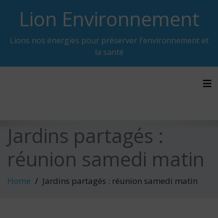
Skip
Lion Environnement
to
content
Lions nos énergies pour préserver l'environnement et
la santé
Tog
Jardins partagés :
réunion samedi matin
Home
Jardins partagés : réunion samedi matin